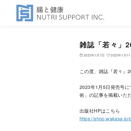
コ
ン
雑誌「若々」2
テ
ン
2023年1月7日
2023年1月1
ツ
へ
この度、雑誌『若々』2
移
動
2023年1月5日発売
術」の記事を掲載いた
出版社HPはこちら
https://shop.wakasa.jp