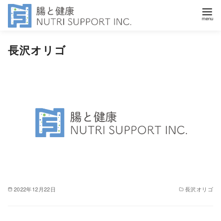
コ
長沢オリゴ
ン
テ
ン
ツ
へ
移
動
2022年12月22日
長沢オリゴ