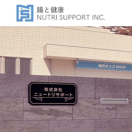
コ
ン
テ
ン
ツ
へ
移
動